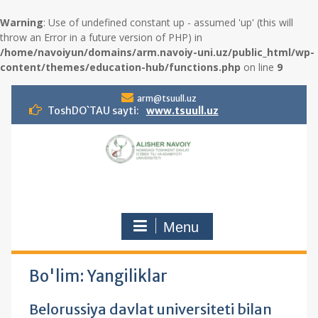
Warning
: Use of undefined constant up - assumed 'up' (this will
throw an Error in a future version of PHP) in
/home/navoiyun/domains/arm.navoiy-uni.uz/public_html/wp-
content/themes/education-hub/functions.php
on line
9
S
arm@tsuull.uz
k
ToshDO`TAU sayti:
www.tsuull.uz
i
p
t
o
c
o
n
Menu
t
e
n
t
Bo'lim:
Yangiliklar
Belorussiya davlat universiteti bilan