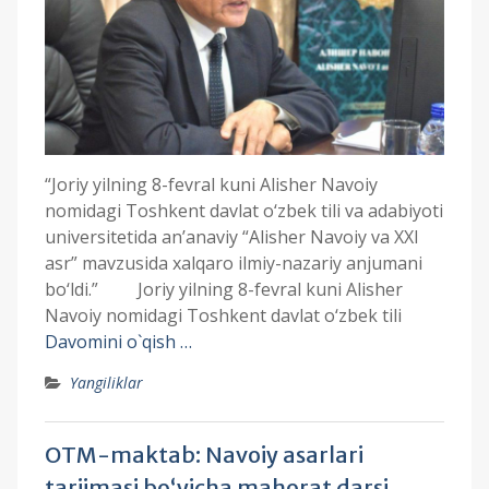
“Joriy yilning 8-fevral kuni Alisher Navoiy
nomidagi Toshkent davlat o‘zbek tili va adabiyoti
universitetida an’anaviy “Alisher Navoiy va XXI
asr” mavzusida xalqaro ilmiy-nazariy anjumani
bo‘ldi.” Joriy yilning 8-fevral kuni Alisher
Navoiy nomidagi Toshkent davlat o‘zbek tili
Davomini o`qish …
Yangiliklar
OTM-maktab: Navoiy asarlari
tarjimasi bo‘yicha mahorat darsi