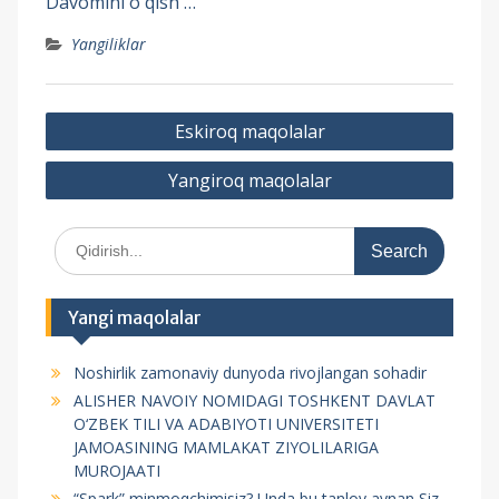
Davomini o`qish …
Yangiliklar
M
Eskiroq maqolalar
a
Yangiroq maqolalar
q
o
S
l
e
a
a
r
l
Yangi maqolalar
c
a
h
Noshirlik zamonaviy dunyoda rivojlangan sohadir
f
r
ALISHER NAVOIY NOMIDAGI TOSHKENT DAVLAT
o
b
O‘ZBEK TILI VA ADABIYOTI UNIVERSITETI
r
JAMOASINING MAMLAKAT ZIYOLILARIGA
o
:
MUROJAATI
‘
“Spark” minmoqchimisiz? Unda bu tanlov aynan Siz