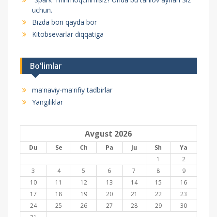
y
uchun.
i
Bizda bori qayda bor
Kitobsevarlar diqqatiga
c
h
a
Bo‘limlar
h
ma'naviy-ma'rifiy tadbirlar
a
Yangiliklar
r
a
Avgust 2026
k
Du
Se
Ch
Pa
Ju
Sh
Ya
a
1
2
t
3
4
5
6
7
8
9
l
10
11
12
13
14
15
16
17
18
19
20
21
22
23
a
24
25
26
27
28
29
30
n