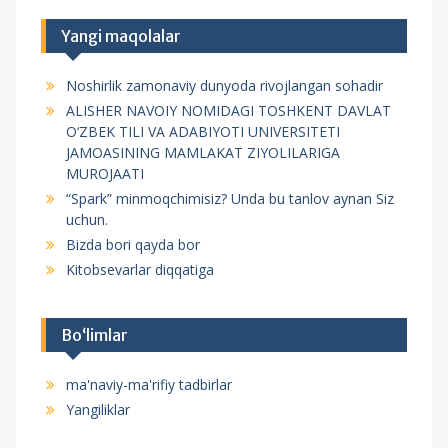
a
n
r
Yangi maqolalar
y
c
u
h
Noshirlik zamonaviy dunyoda rivojlangan sohadir
f
s
ALISHER NAVOIY NOMIDAGI TOSHKENT DAVLAT
o
i
O‘ZBEK TILI VA ADABIYOTI UNIVERSITETI
r
JAMOASINING MAMLAKAT ZIYOLILARIGA
:
MUROJAATI
“Spark” minmoqchimisiz? Unda bu tanlov aynan Siz
uchun.
Bizda bori qayda bor
Kitobsevarlar diqqatiga
Bo‘limlar
ma'naviy-ma'rifiy tadbirlar
Yangiliklar