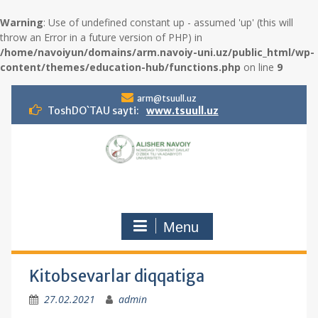
Warning
: Use of undefined constant up - assumed 'up' (this will
throw an Error in a future version of PHP) in
/home/navoiyun/domains/arm.navoiy-uni.uz/public_html/wp-
content/themes/education-hub/functions.php
on line
9
S
arm@tsuull.uz
k
ToshDO`TAU sayti:
www.tsuull.uz
i
p
t
o
c
o
n
Menu
t
e
n
t
Kitobsevarlar diqqatiga
27.02.2021
admin