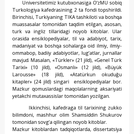
Universitetimiz kutubxonasiga O‘zMU sobiq
Turkologiya kafedrasining 2 ta fondi topshirildi.
Birinchisi, Turkiyaning TIKA tashkiloti va boshqa
muassasalar tomonidan taqdim etilgan, asosan,
turk va ingliz tillaridagi noyob kitoblar. Ular
orasida ensiklopediyalar, til va adabiyot, tarix,
madaniyat va boshqa sohalarga oid ilmiy, ilmiy-
ommabop, badiiy adabiyotlar, lug‘atlar, jurnallar
mavjud. Masalan, «Türkler» (21 jild), «Genel Türk
Tarixi» (10 jild), «Osmanlı» (12 jild), «Büyük
Larousse» (18 jild), «Atatürkun okuduğu
kitapler» (24 jild) singari ensiklopediyalar bor.
Mazkur qomuslardagi maqolalarning aksariyati
yetakchi mutaxassislar tomonidan yozilgan.
Ikkinchisi, kafedraga til tarixining zukko
bilimdoni, mashhur olim Shamsiddin Shukurov
tomonidan sovg‘a qilingan noyob kitoblar.
Mazkur kitoblardan tadqiqotlarda, dissertatsiya