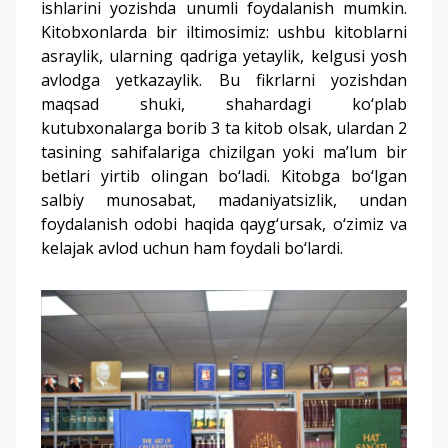
ishlarini yozishda unumli foydalanish mumkin.
Kitobxonlarda bir iltimosimiz: ushbu kitoblarni
asraylik, ularning qadriga yetaylik, kelgusi yosh
avlodga yetkazaylik. Bu fikrlarni yozishdan
maqsad shuki, shahardagi ko‘plab
kutubxonalarga borib 3 ta kitob olsak, ulardan 2
tasining sahifalariga chizilgan yoki ma’lum bir
betlari yirtib olingan bo‘ladi. Kitobga bo‘lgan
salbiy munosabat, madaniyatsizlik, undan
foydalanish odobi haqida qayg‘ursak, o‘zimiz va
kelajak avlod uchun ham foydali bo‘lardi.