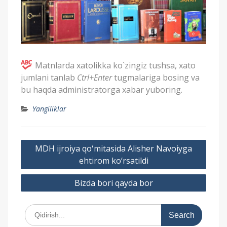
Matnlarda xatolikka ko`zingiz tushsa, xato
jumlani tanlab
Ctrl+Enter
tugmalariga bosing va
bu haqda administratorga xabar yuboring.
Yangiliklar
P
MDH ijroiya qoʻmitasida Alisher Navoiyga
o
ehtirom ko‘rsatildi
s
Bizda bori qayda bor
t
m
S
e
e