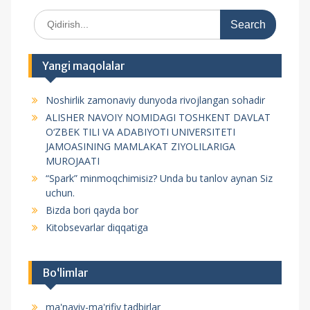
S
e
a
r
Yangi maqolalar
c
h
Noshirlik zamonaviy dunyoda rivojlangan sohadir
f
ALISHER NAVOIY NOMIDAGI TOSHKENT DAVLAT
o
O‘ZBEK TILI VA ADABIYOTI UNIVERSITETI
r
JAMOASINING MAMLAKAT ZIYOLILARIGA
:
MUROJAATI
“Spark” minmoqchimisiz? Unda bu tanlov aynan Siz
uchun.
Bizda bori qayda bor
Kitobsevarlar diqqatiga
Bo‘limlar
ma'naviy-ma'rifiy tadbirlar