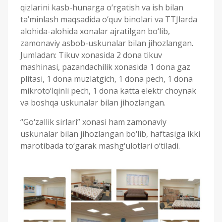
qizlarini kasb-hunarga o‘rgatish va ish bilan
ta’minlash maqsadida o‘quv binolari va TTJlarda
alohida-alohida xonalar ajratilgan bo‘lib,
zamonaviy asbob-uskunalar bilan jihozlangan.
Jumladan: Tikuv xonasida 2 dona tikuv
mashinasi, pazandachilik xonasida 1 dona gaz
plitasi, 1 dona muzlatgich, 1 dona pech, 1 dona
mikroto‘lqinli pech, 1 dona katta elektr choynak
va boshqa uskunalar bilan jihozlangan.
“Go‘zallik sirlari” xonasi ham zamonaviy
uskunalar bilan jihozlangan bo‘lib, haftasiga ikki
marotibada to‘garak mashg‘ulotlari o‘tiladi.