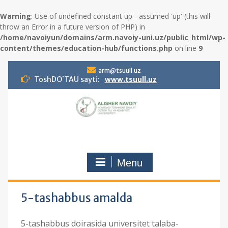
Warning
: Use of undefined constant up - assumed 'up' (this will
throw an Error in a future version of PHP) in
/home/navoiyun/domains/arm.navoiy-uni.uz/public_html/wp-
content/themes/education-hub/functions.php
on line
9
S
arm@tsuull.uz
k
ToshDO`TAU sayti:
www.tsuull.uz
i
p
t
o
c
o
n
Menu
t
e
n
t
5-tashabbus amalda
5-tashabbus doirasida universitet talaba-