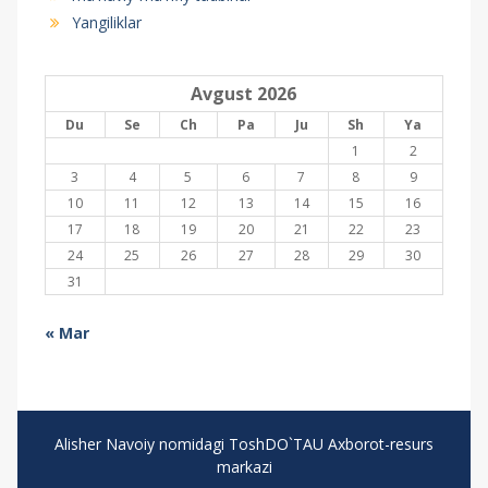
Yangiliklar
Avgust 2026
Du
Se
Ch
Pa
Ju
Sh
Ya
1
2
3
4
5
6
7
8
9
10
11
12
13
14
15
16
17
18
19
20
21
22
23
24
25
26
27
28
29
30
31
« Mar
Alisher Navoiy nomidagi ToshDO`TAU Axborot-resurs
markazi