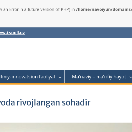
w an Error in a future version of PHP) in
/home/navoiyun/domains/a
w.tsuull.uz
Ilmiy-innovatsion faoliyat
Ma’naviy – ma’rifiy hayot
oda rivojlangan sohadir