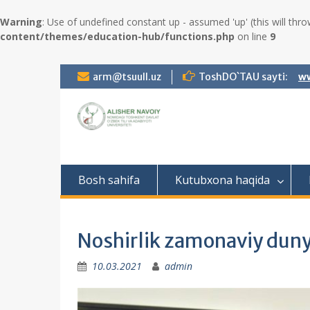
Warning
: Use of undefined constant up - assumed 'up' (this will thro
content/themes/education-hub/functions.php
on line
9
S
arm@tsuull.uz
ToshDO`TAU sayti:
ww
k
i
p
t
o
c
o
Bosh sahifa
Kutubxona haqida
n
t
e
n
Noshirlik zamonaviy duny
t
10.03.2021
admin