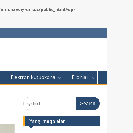
rm.navoiy-uni.uz/public_html/wp-
Elektron kutubxona
E’lonlar
S
e
a
r
Yangi maqolalar
c
h