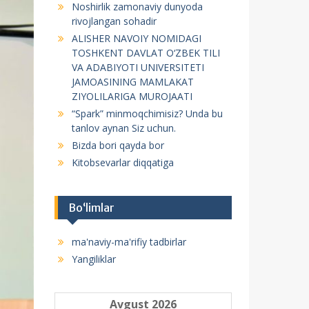
Noshirlik zamonaviy dunyoda
f
rivojlangan sohadir
o
ALISHER NAVOIY NOMIDAGI
r
TOSHKENT DAVLAT O‘ZBEK TILI
:
VA ADABIYOTI UNIVERSITETI
JAMOASINING MAMLAKAT
ZIYOLILARIGA MUROJAATI
“Spark” minmoqchimisiz? Unda bu
tanlov aynan Siz uchun.
Bizda bori qayda bor
Kitobsevarlar diqqatiga
Bo‘limlar
ma'naviy-ma'rifiy tadbirlar
Yangiliklar
Avgust 2026