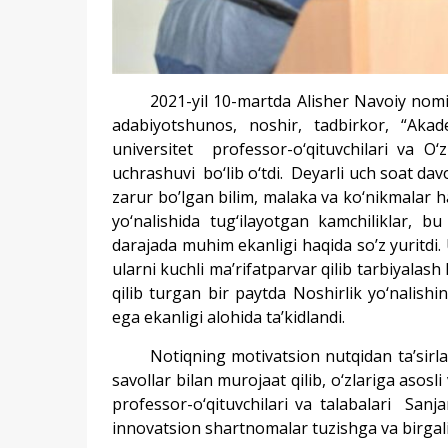
2021-yil 10-martda Alisher Navoiy nomidagi
adabiyotshunos, noshir, tadbirkor, “Aka
universitet professor-o‘qituvchilari va O‘z
uchrashuvi bo‘lib o‘tdi. Deyarli uch soat d
zarur bo’lgan bilim, malaka va ko‘nikmalar h
yo‘nalishida tug‘ilayotgan kamchiliklar, b
darajada muhim ekanligi haqida so’z yuritdi. 
ularni kuchli ma’rifatparvar qilib tarbiyalash
qilib turgan bir paytda Noshirlik yo‘nalishi
ega ekanligi alohida ta’kidlandi.
Notiqning motivatsion nutqidan ta’sirlan
savollar bilan murojaat qilib, o‘zlariga asosl
professor-o‘qituvchilari va talabalari San
innovatsion shartnomalar tuzishga va birgalik