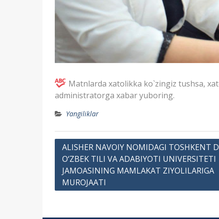
Matnlarda xatolikka ko`zingiz tushsa, xa
administratorga xabar yuboring.
Yangiliklar
P
ALISHER NAVOIY NOMIDAGI TOSHKENT 
O‘ZBEK TILI VA ADABIYOTI UNIVERSITETI
o
JAMOASINING MAMLAKAT ZIYOLILARIGA
s
MUROJAATI
t
m