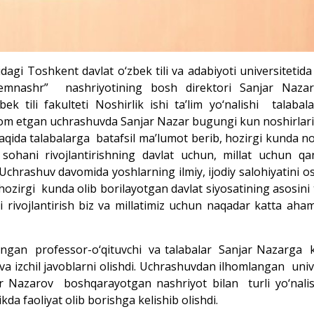
 Toshkent davlat o‘zbek tili va adabiyoti universitetida 
demnashr” nashriyotining bosh direktori Sanjar Nazar
bek tili fakulteti Noshirlik ishi ta’lim yo‘nalishi talabal
avom etgan uchrashuvda Sanjar Nazar bugungi kun noshirlari 
aqida talabalarga batafsil ma’lumot berib, hozirgi kunda no
u sohani rivojlantirishning davlat uchun, millat uchun qa
Uchrashuv davomida yoshlarning ilmiy, ijodiy salohiyatini os
 hozirgi kunda olib borilayotgan davlat siyosatining asosini 
ni rivojlantirish biz va millatimiz uchun naqadar katta aha
gan professor-o‘qituvchi va talabalar Sanjar Nazarga k
i va izchil javoblarni olishdi. Uchrashuvdan ilhomlangan univ
jar Nazarov boshqarayotgan nashriyot bilan turli yo‘nali
da faoliyat olib borishga kelishib olishdi.