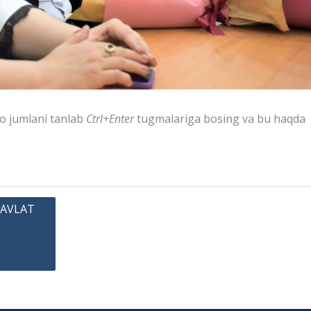
to jumlani tanlab
Ctrl+Enter
tugmalariga bosing va bu haqda
DAVLAT