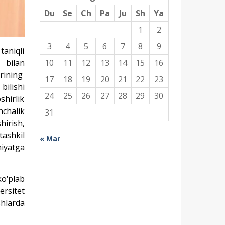
Du
Se
Ch
Pa
Ju
Sh
Ya
1
2
3
4
5
6
7
8
9
taniqli
10
11
12
13
14
15
16
 bilan
arining
17
18
19
20
21
22
23
bilishi
24
25
26
27
28
29
30
shirlik
nchalik
31
hirish,
tashkil
« Mar
miyatga
o‘plab
ersitet
shlarda