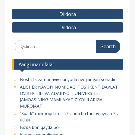
P
Dildora
o
Dildora
s
t
S
m
e
e
a
r
n
Yangi maqolalar
c
y
h
Noshirlik zamonaviy dunyoda rivojlangan sohadir
f
u
ALISHER NAVOIY NOMIDAGI TOSHKENT DAVLAT
o
s
O‘ZBEK TILI VA ADABIYOTI UNIVERSITETI
r
JAMOASINING MAMLAKAT ZIYOLILARIGA
i
:
MUROJAATI
“Spark” minmoqchimisiz? Unda bu tanlov aynan Siz
uchun.
Bizda bori qayda bor
Kitobsevarlar diqqatiga