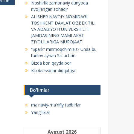
ovna?
Noshirlik zamonaviy dunyoda
f
rivojlangan sohadir
o
ALISHER NAVOIY NOMIDAGI
r
TOSHKENT DAVLAT O‘ZBEK TILI
:
VA ADABIYOTI UNIVERSITETI
JAMOASINING MAMLAKAT
ZIYOLILARIGA MUROJAATI
“Spark” minmoqchimisiz? Unda bu
tanlov aynan Siz uchun.
Bizda bori qayda bor
Kitobsevarlar diqqatiga
Bo‘limlar
ma'naviy-ma'rifiy tadbirlar
Yangiliklar
Avgust 2026