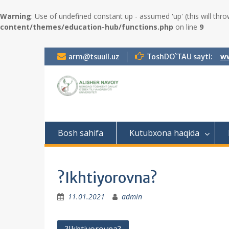
Warning
: Use of undefined constant up - assumed 'up' (this will thro
content/themes/education-hub/functions.php
on line
9
S
arm@tsuull.uz
ToshDO`TAU sayti:
ww
k
i
p
t
o
c
o
Bosh sahifa
Kutubxona haqida
n
t
e
n
?Ikhtiyorovna?
t
11.01.2021
admin
P