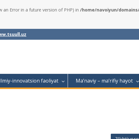
w an Error in a future version of PHP) in
/home/navoiyun/domains/a
w.tsuull.uz
Ilmiy-innovatsion faoliyat
Ma’naviy – ma’rifiy hayot