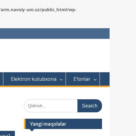
rm.navoiy-uni.uz/public_html/wp-
Elektron kutubxona
E’lonlar
S
e
a
r
Yangi maqolalar
c
h