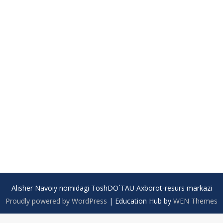
Alisher Navoiy nomidagi ToshDO`TAU Axborot-resurs markazi
Proudly powered by WordPress
|
Education Hub by
WEN Themes