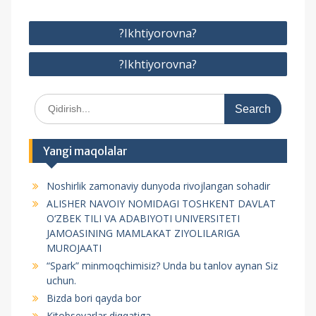
P
?Ikhtiyorovna?
o
?Ikhtiyorovna?
s
t
S
m
e
e
a
r
n
Yangi maqolalar
c
y
h
Noshirlik zamonaviy dunyoda rivojlangan sohadir
f
u
ALISHER NAVOIY NOMIDAGI TOSHKENT DAVLAT
o
s
O‘ZBEK TILI VA ADABIYOTI UNIVERSITETI
r
JAMOASINING MAMLAKAT ZIYOLILARIGA
i
:
MUROJAATI
“Spark” minmoqchimisiz? Unda bu tanlov aynan Siz
uchun.
Bizda bori qayda bor
Kitobsevarlar diqqatiga