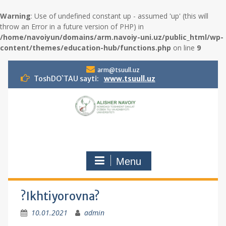
Warning
: Use of undefined constant up - assumed 'up' (this will
throw an Error in a future version of PHP) in
/home/navoiyun/domains/arm.navoiy-uni.uz/public_html/wp-
content/themes/education-hub/functions.php
on line
9
S
arm@tsuull.uz
k
ToshDO`TAU sayti:
www.tsuull.uz
i
p
t
o
c
o
n
Menu
t
e
n
t
?Ikhtiyorovna?
10.01.2021
admin