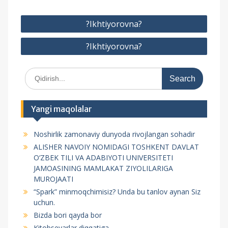
P
?Ikhtiyorovna?
o
?Ikhtiyorovna?
s
t
S
m
e
e
a
r
n
Yangi maqolalar
c
y
h
Noshirlik zamonaviy dunyoda rivojlangan sohadir
f
u
ALISHER NAVOIY NOMIDAGI TOSHKENT DAVLAT
o
s
O‘ZBEK TILI VA ADABIYOTI UNIVERSITETI
r
JAMOASINING MAMLAKAT ZIYOLILARIGA
i
:
MUROJAATI
“Spark” minmoqchimisiz? Unda bu tanlov aynan Siz
uchun.
Bizda bori qayda bor
Kitobsevarlar diqqatiga