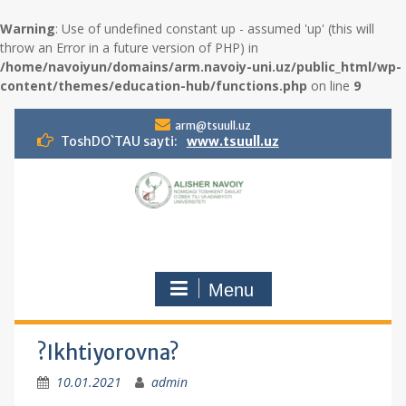
Warning
: Use of undefined constant up - assumed 'up' (this will
throw an Error in a future version of PHP) in
/home/navoiyun/domains/arm.navoiy-uni.uz/public_html/wp-
content/themes/education-hub/functions.php
on line
9
S
arm@tsuull.uz
k
ToshDO`TAU sayti:
www.tsuull.uz
i
p
t
o
c
o
n
Menu
t
e
n
t
?Ikhtiyorovna?
10.01.2021
admin