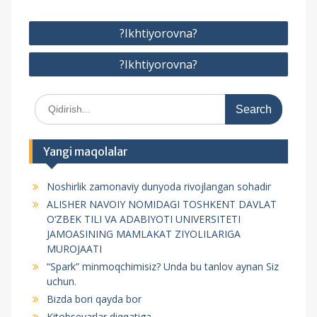
P
?Ikhtiyorovna?
o
?Ikhtiyorovna?
s
t
S
m
e
e
a
r
n
Yangi maqolalar
c
y
h
Noshirlik zamonaviy dunyoda rivojlangan sohadir
f
u
ALISHER NAVOIY NOMIDAGI TOSHKENT DAVLAT
o
s
O‘ZBEK TILI VA ADABIYOTI UNIVERSITETI
r
JAMOASINING MAMLAKAT ZIYOLILARIGA
i
:
MUROJAATI
“Spark” minmoqchimisiz? Unda bu tanlov aynan Siz
uchun.
Bizda bori qayda bor
Kitobsevarlar diqqatiga