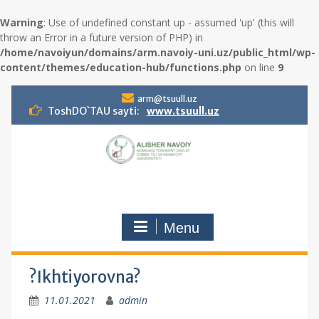
Warning
: Use of undefined constant up - assumed 'up' (this will
throw an Error in a future version of PHP) in
/home/navoiyun/domains/arm.navoiy-uni.uz/public_html/wp-
content/themes/education-hub/functions.php
on line
9
S
arm@tsuull.uz
k
ToshDO`TAU sayti:
www.tsuull.uz
i
p
t
o
c
o
n
Menu
t
e
n
t
?Ikhtiyorovna?
11.01.2021
admin