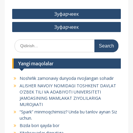
P
Зуфарчеек
o
Зуфарчеек
s
t
S
m
e
e
a
r
n
Yangi maqolalar
c
y
h
Noshirlik zamonaviy dunyoda rivojlangan sohadir
f
u
ALISHER NAVOIY NOMIDAGI TOSHKENT DAVLAT
o
s
O‘ZBEK TILI VA ADABIYOTI UNIVERSITETI
r
JAMOASINING MAMLAKAT ZIYOLILARIGA
i
:
MUROJAATI
“Spark” minmoqchimisiz? Unda bu tanlov aynan Siz
uchun.
Bizda bori qayda bor
Kitobsevarlar diqqatiga