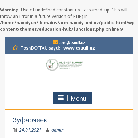
Warning
: Use of undefined constant up - assumed 'up' (this will
throw an Error in a future version of PHP) in
/home/navoiyun/domains/arm.navoiy-uni.uz/public_html/wp-
content/themes/education-hub/functions.php
on line
9
S
arm@tsuull.uz
k
ToshDO`TAU sayti:
www.tsuull.uz
i
p
t
o
c
o
n
Menu
t
e
n
t
Зуфарчеек
24.01.2021
admin