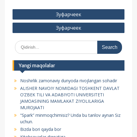
P
Зуфарчеек
o
Зуфарчеек
s
t
S
m
e
e
a
r
n
Yangi maqolalar
c
y
h
Noshirlik zamonaviy dunyoda rivojlangan sohadir
f
u
ALISHER NAVOIY NOMIDAGI TOSHKENT DAVLAT
o
s
O‘ZBEK TILI VA ADABIYOTI UNIVERSITETI
r
JAMOASINING MAMLAKAT ZIYOLILARIGA
i
:
MUROJAATI
“Spark” minmoqchimisiz? Unda bu tanlov aynan Siz
uchun.
Bizda bori qayda bor
Kitobsevarlar diqqatiga