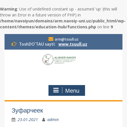
Warning
: Use of undefined constant up - assumed 'up' (this will
throw an Error in a future version of PHP) in
/home/navoiyun/domains/arm.navoiy-uni.uz/public_html/wp-
content/themes/education-hub/functions.php
on line
9
S
arm@tsuull.uz
k
ToshDO`TAU sayti:
www.tsuull.uz
i
p
t
o
c
o
n
Menu
t
e
n
t
Зуфарчеек
23.01.2021
admin