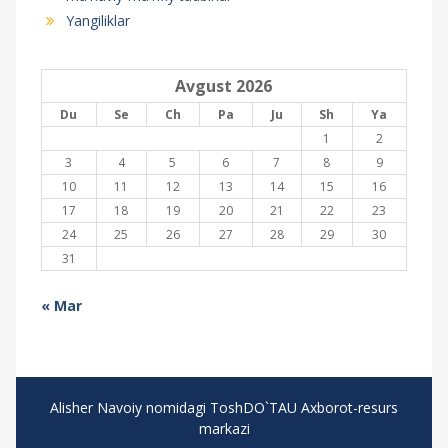
Yangiliklar
Avgust 2026
Du
Se
Ch
Pa
Ju
Sh
Ya
1
2
3
4
5
6
7
8
9
10
11
12
13
14
15
16
17
18
19
20
21
22
23
24
25
26
27
28
29
30
31
« Mar
Alisher Navoiy nomidagi ToshDO`TAU Axborot-resurs
markazi