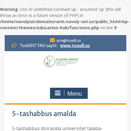
Warning
: Use of undefined constant up - assumed 'up' (this will
throw an Error in a future version of PHP) in
/home/navoiyun/domains/arm.navoiy-uni.uz/public_html/wp-
content/themes/education-hub/functions.php
on line
9
S
arm@tsuull.uz
k
ToshDO`TAU sayti:
www.tsuull.uz
i
p
t
o
c
o
n
Menu
t
e
n
t
5-tashabbus amalda
5-tashabbus doirasida universitet talaba-