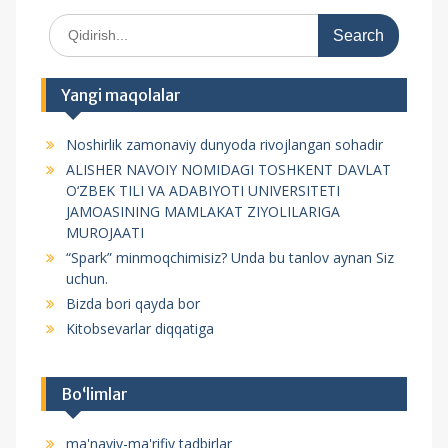
S
e
a
r
Yangi maqolalar
c
h
Noshirlik zamonaviy dunyoda rivojlangan sohadir
f
ALISHER NAVOIY NOMIDAGI TOSHKENT DAVLAT
o
O‘ZBEK TILI VA ADABIYOTI UNIVERSITETI
r
JAMOASINING MAMLAKAT ZIYOLILARIGA
:
MUROJAATI
“Spark” minmoqchimisiz? Unda bu tanlov aynan Siz
uchun.
Bizda bori qayda bor
Kitobsevarlar diqqatiga
Bo‘limlar
ma'naviy-ma'rifiy tadbirlar