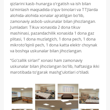
qizlarini kasb-hunarga o‘rgatish va ish bilan
ta’minlash maqsadida o‘quv binolari va TTJlarda
alohida-alohida xonalar ajratilgan bo‘lib,
zamonaviy asbob-uskunalar bilan jihozlangan.
Jumladan: Tikuv xonasida 2 dona tikuv
mashinasi, pazandachilik xonasida 1 dona gaz
plitasi, 1 dona muzlatgich, 1 dona pech, 1 dona
mikroto‘lqinli pech, 1 dona katta elektr choynak
va boshqa uskunalar bilan jihozlangan.
“Go‘zallik sirlari” xonasi ham zamonaviy
uskunalar bilan jihozlangan bo‘lib, haftasiga ikki
marotibada to‘garak mashg‘ulotlari o‘tiladi.